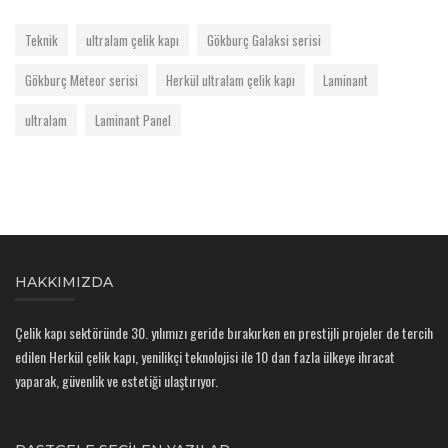
Teknik
ultralam çelik kapı
Gökburç Galaksi serisi
Gökburç Meteor serisi
Herkül ultralam çelik kapı
Laminant
ultralam
Laminant Panel
HAKKIMIZDA
Çelik kapı sektöründe 30. yılımızı geride bırakırken en prestijli projeler de tercih
edilen Herkül çelik kapı, yenilikçi teknolojisi ile 10 dan fazla ülkeye ihracat
yaparak, güvenlik ve estetiği ulaştırıyor.