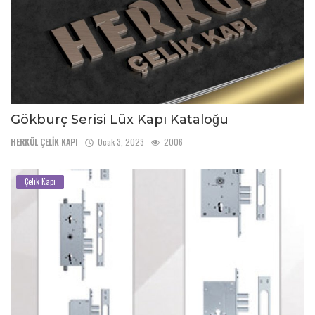
Gökburç Serisi Lüx Kapı Kataloğu
HERKÜL ÇELİK KAPI
Ocak 3, 2023
2006
Çelik Kapı