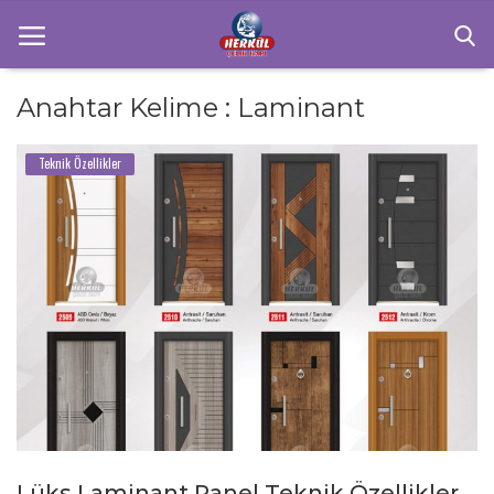
Anahtar Kelime : Laminant
Anasayfa
Teknik Özellikler
Sektörel Bilgiler
Teknik Özellikler
İletişim
Ürünlerimiz
Çelik Kapı
Galeri
Lüks Laminant Panel Teknik Özellikler