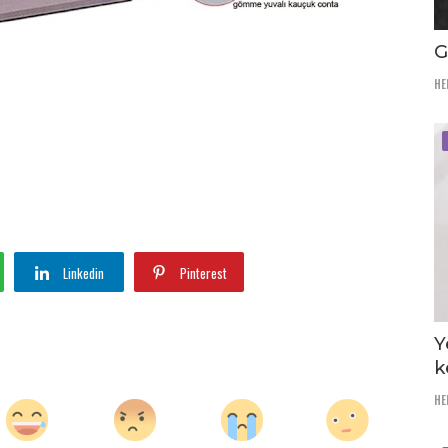
G
HE
Linkedin
Pinterest
Y
k
HE