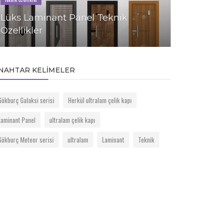
Çelik Kapı
Lüks Laminant Panel Teknik
Özellikler
Gökburç 
NAHTAR KELIMELER
Gökburç Galaksi serisi
Herkül ultralam çelik kapı
Laminant Panel
ultralam çelik kapı
Gökburç Meteor serisi
ultralam
Laminant
Teknik