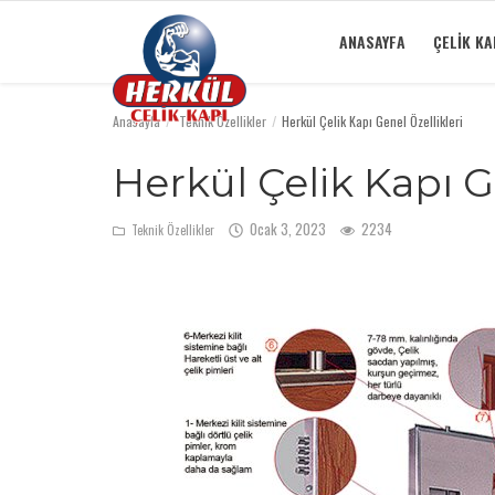
ANASAYFA
ÇELIK KA
Anasayfa
Teknik Özellikler
Herkül Çelik Kapı Genel Özellikleri
Anasayfa
Herkül Çelik Kapı G
Çelik Kapı
Ocak 3, 2023
2234
Teknik Özellikler
Sektörel Bilgiler
Teknik Özellikler
İletişim
Ürünlerimiz
Galeri