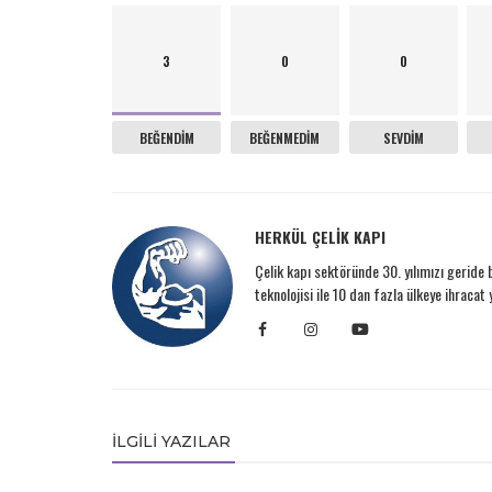
3
0
0
BEĞENDIM
BEĞENMEDIM
SEVDIM
HERKÜL ÇELİK KAPI
Çelik kapı sektöründe 30. yılımızı geride bı
teknolojisi ile 10 dan fazla ülkeye ihracat 
İLGILI YAZILAR