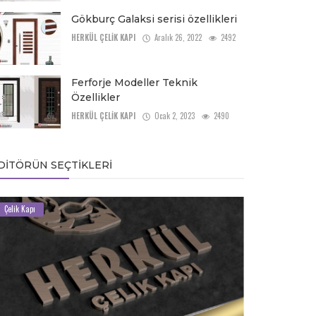
Gökburç Galaksi serisi özellikleri
HERKÜL ÇELİK KAPI
Aralık 26, 2022
2492
Ferforje Modeller Teknik
Özellikler
HERKÜL ÇELİK KAPI
Ocak 2, 2023
2490
DITÖRÜN SEÇTIKLERI
Çelik Kapı