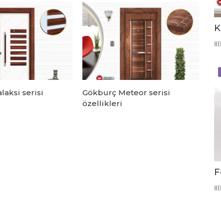
K
HE
aksi serisi
Gökburç Meteor serisi
özellikleri
F
HE